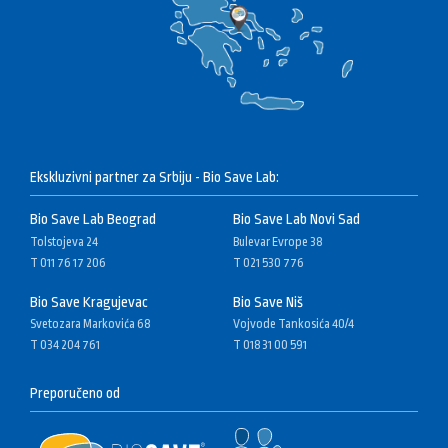
Ekskluzivni partner za Srbiju - Bio Save Lab:
Bio Save Lab Beograd
Bio Save Lab Novi Sad
Tolstojeva 24
Bulevar Evrope 38
T 011 76 17 206
T 021 530 776
Bio Save Kragujevac
Bio Save Niš
Svetozara Markovića 68
Vojvode Tankosića 40/4
T 034 204 761
T 018 31 00 591
Preporučeno od