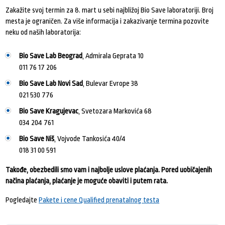
Zakažite svoj termin za 8. mart u sebi najbližoj Bio Save laboratoriji. Broj
mesta je ograničen. Za više informacija i zakazivanje termina pozovite
neku od naših laboratorija:
Bio Save Lab Beograd
, Admirala Geprata 10
011 76 17 206
Bio Save Lab Novi Sad
, Bulevar Evrope 38
021 530 776
Bio Save Kragujevac
, Svetozara Markovića 68
034 204 761
Bio Save Niš
, Vojvode Tankosića 40/4
018 31 00 591
Takođe, obezbedili smo vam i najbolje uslove plaćanja. Pored uobičajenih
načina plaćanja, plaćanje je moguće obaviti i putem rata.
Pogledajte
Pakete i cene Qualified prenatalnog testa