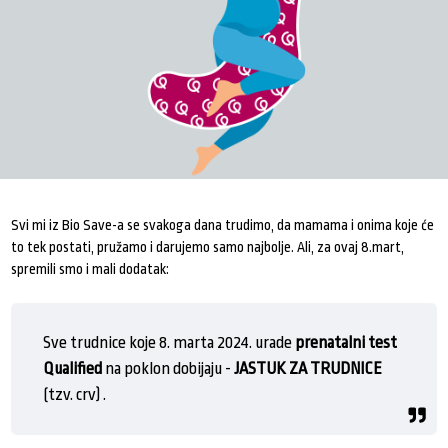
Svi mi iz Bio Save-a se svakoga dana trudimo, da mamama i onima koje će
to tek postati, pružamo i darujemo samo najbolje. Ali, za ovaj 8.mart,
spremili smo i mali dodatak:
Sve trudnice koje 8. marta 2024. urade
prenatalni test
Qualified
na poklon dobijaju -
JASTUK ZA TRUDNICE
(tzv. crv) .