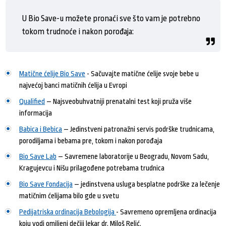
U Bio Save-u možete pronaći sve što vam je potrebno
tokom trudnoće i nakon porođaja:
Matične ćelije Bio Save
- Sačuvajte matične ćelije svoje bebe u
najvećoj banci matičnih ćelija u Evropi
Qualified
– Najsveobuhvatniji prenatalni test koji pruža više
informacija
Babica i Bebica
– Jedinstveni patronažni servis podrške trudnicama,
porodiljama i bebama pre, tokom i nakon porođaja
Bio Save Lab
– Savremene laboratorije u Beogradu, Novom Sadu,
Kragujevcu i Nišu prilagođene potrebama trudnica
Bio Save Fondacija
– jedinstvena usluga besplatne podrške za lečenje
matičnim ćelijama bilo gde u svetu
Pedijatriska ordinacija Bebologija
- Savremeno opremljena ordinacija
koju vodi omiljeni dečiji lekar dr. Miloš Relić.