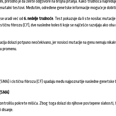
i, prirodno je da želite odgovore na brojna pitanja. Kako trudnoća napreduje,
renatalni testovi. Međutim, određene genetske informacije moguće je dobiti
se uradi već od
6. nedelje trudnoće
. Test pokazuje da li ste nosilac mutacij
ističnu fibrozu (CF), dve nasledne bolesti koje se najčešće razvijaju ako oba 
macija dolazi potpuno neočekivano, jer nosioci mutacije na genu nemaju nika
ku promenu.
 (SMA) i cistična fibroza (CF) spadaju među najpoznatije nasledne genetske b
 (SMA)
kontrolišu pokrete mišića. Zbog toga dolazi do njihove postepene slabosti,
i disanje.