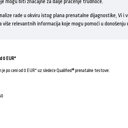
oje mogu biti značajne za dalje praćenje trudnoće.
alize rade u okviru istog plana prenatalne dijagnostike, Vi i v
a više relevantnih informacija koje mogu pomoći u donošenju d
od 0 EUR*
je po ceni od 0 EUR* uz sledeće Qualified® prenatalne testove:
60