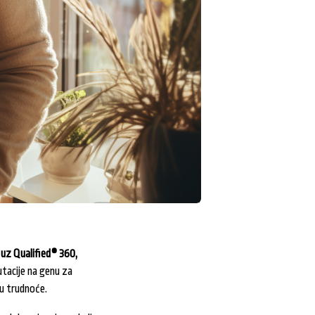
 uz Qualified® 360,
utacije na genu za
ju trudnoće.