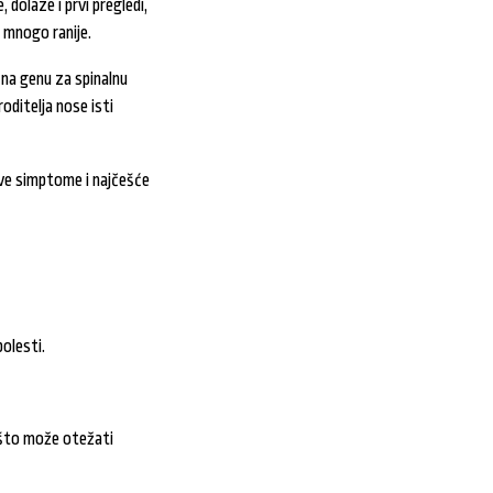
 dolaze i prvi pregledi,
 mnogo ranije.
e na genu za spinalnu
roditelja nose isti
kve simptome i najčešće
olesti.
 što može otežati