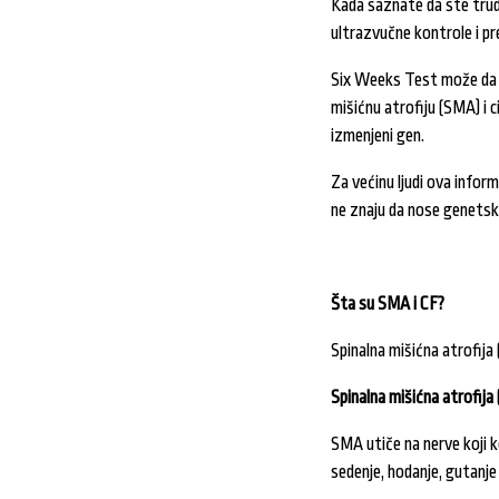
Kada saznate da ste trudn
ultrazvučne kontrole i p
Six Weeks Test može da 
mišićnu atrofiju (SMA) i c
izmenjeni gen.
Za većinu ljudi ova infor
ne znaju da nose genets
Šta su SMA i CF?
Spinalna mišićna atrofija
Spinalna mišićna atrofija
SMA utiče na nerve koji 
sedenje, hodanje, gutanje 