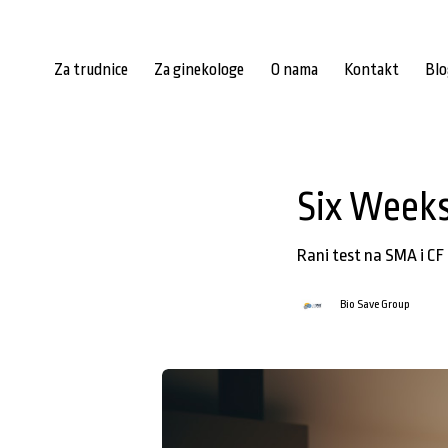
Za trudnice
Za ginekologe
O nama
Kontakt
Blo
Six Weeks
Rani test na SMA i CF
Bio Save Group