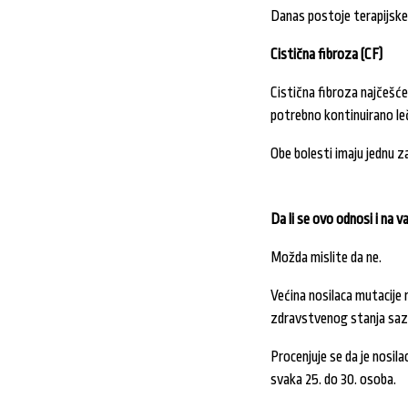
Danas postoje terapijske
Cistična fibroza (CF)
Cistična fibroza najčešće
potrebno kontinuirano leč
Obe bolesti imaju jednu za
Da li se ovo odnosi i na v
Možda mislite da ne.
Većina nosilaca mutacije
zdravstvenog stanja sazn
Procenjuje se da je nosila
svaka 25. do 30. osoba.