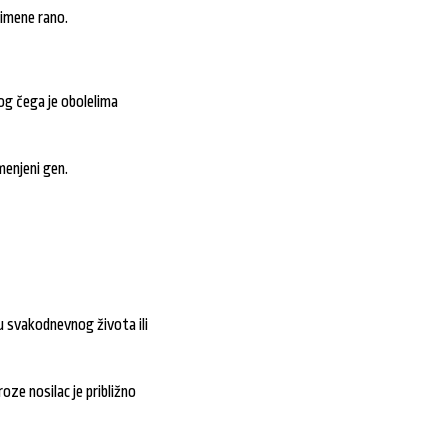
rimene rano.
og čega je obolelima
menjeni gen.
u svakodnevnog života ili
oze nosilac je približno