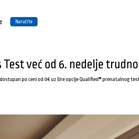
g
Naručite
 Test već od 6. nedelje trudn
 dostupan po ceni od 0€ uz šire opcije Qualified® prenatalnog tes