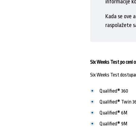
informacije k
Kada se ove an
raspolažete s
Six Weeks Test po ceni 
Six Weeks Test dostupan 
Qualified® 360
Qualified® Twin 3
Qualified® 6M
Qualified® 9M