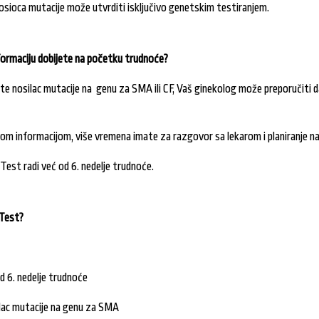
sioca mutacije može utvrditi isključivo genetskim testiranjem.
formaciju dobijete na početku trudnoće?
e nosilac mutacije na genu za SMA ili CF, Vaš ginekolog može preporučiti dal
vom informacijom, više vremena imate za razgovor sa lekarom i planiranje na
est radi već od 6. nedelje trudnoće.
 Test?
d 6. nedelje trudnoće
ilac mutacije na genu za SMA