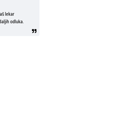
aš lekar
aljih odluka.