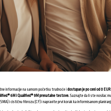
žne informacije na samom početku trudnoće i
dostupan je po ceni od 0 EUR
lified® 6M i Qualified® 9M prenatalne testove.
Saznajte da li ste nosilac m
(SMA) i cističnu fibrozu (CF) i napravite prvi korak ka informisanom planiran