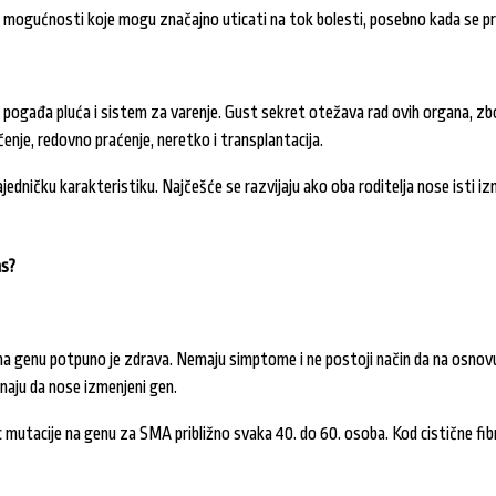
 mogućnosti koje mogu značajno uticati na tok bolesti, posebno kada se p
 pogađa pluća i sistem za varenje. Gust sekret otežava rad ovih organa, zb
enje, redovno praćenje, neretko i transplantacija.
jedničku karakteristiku. Najčešće se razvijaju ako oba roditelja nose isti iz
as?
 na genu potpuno je zdrava. Nemaju simptome i ne postoji način da na osnov
aju da nose izmenjeni gen.
c mutacije na genu za SMA približno svaka 40. do 60. osoba. Kod cistične fibr