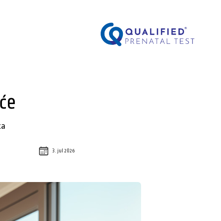
oće
ta
3. jul 2026