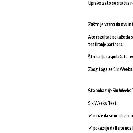
Upravo zato se status no
Zašto je važno da ovu in
Ako rezultat pokaže da st
testiranje partnera.
Što ranije raspolažete o
Zbog toga se Six Weeks T
Šta pokazuje Six Weeks
Six Weeks Test:
✔ može da se uradi već o
✔ pokazuje da li ste nos