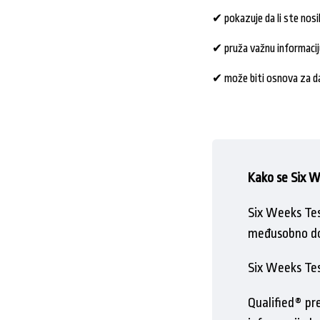
✔ pokazuje da li ste nosi
✔ pruža važnu informaci
✔ može biti osnova za da
Kako se Six W
Six Weeks Test
međusobno do
Six Weeks Tes
Qualified® pr