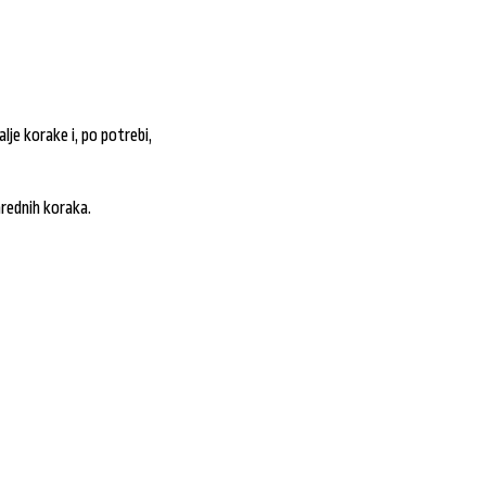
je korake i, po potrebi,
rednih koraka.