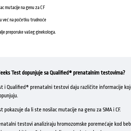
lac mutacije na genu za CF
ju već na početku trudnoće
lje preporuke vašeg ginekologa.
eeks Test dopunjuje sa Qualified® prenatalnim testovima?
 i Qualified® prenatalni testovi daju različite informacije koj
punjuju.
t pokazuje da li ste nosilac mutacije na genu za SMA i CF.
enatalni testovi analiziraju hromozomske poremećaje kod bebe